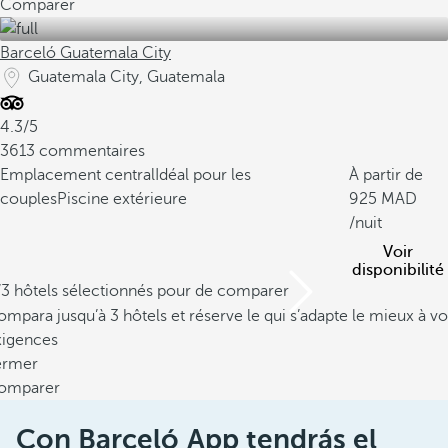
Comparer
Barceló Guatemala City
Guatemala City, Guatemala
4.3/5
3613 commentaires
Emplacement central
Idéal pour les
À partir de
couples
Piscine extérieure
925
/nuit
Voir
disponibilité
/3 hôtels sélectionnés pour de comparer
mpara jusqu’à 3 hôtels et réserve le qui s’adapte le mieux à vo
xigences
ermer
omparer
Con Barceló App tendrás el