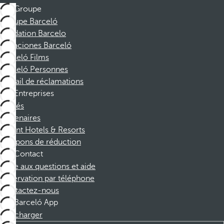
Groupe
Groupe Barceló
Fondation Barcelo
Vacaciones Barceló
Barceló Films
Barceló Personnes
Portail de réclamations
Entreprises
Affiliés
Partenaires
Dorint Hotels & Resorts
Coupons de réduction
Contact
Foire aux questions et aide
Réservation par téléphone
Contactez-nous
Barceló App
Télécharger