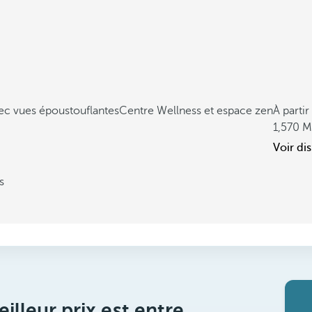
ec vues époustouflantes
Centre Wellness et espace zen
À partir
1,570
Voir dis
s
illeur prix est entre