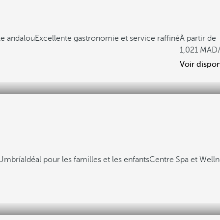
le andalou
Excellente gastronomie et service raffiné
À partir de
1,021
Voir dispon
 Umbría
Idéal pour les familles et les enfants
Centre Spa et Welln