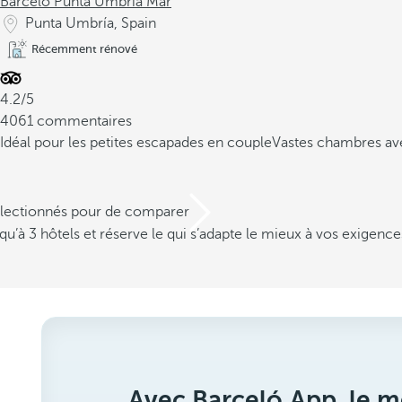
Barceló Punta Umbría Mar
Punta Umbría, Spain
Récemment rénové
4.2/5
4061 commentaires
Idéal pour les petites escapades en couple
Vastes chambres av
électionnés pour de comparer
u’à 3 hôtels et réserve le qui s’adapte le mieux à vos exigence
Avec Barceló App, le me