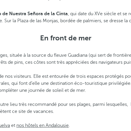
 de Nuestra Señora de la Cinta
, qui date du XVe siècle et se
ue. Sur la Plaza de las Monjas, bordée de palmiers, se dresse l
En front de mer
ages, située à la source du fleuve Guadiana (qui sert de frontièr
rêts de pins, ces côtes sont très appréciées des navigateurs pui
e nos visiteurs. Elle est entourée de trois espaces protégés pou
brales, qui font d’elle une destination éco-touristique privilégié
ompléter une journée de soleil et de mer.
t autre lieu très recommandé pour ses plages, parmi lesquelles,
lètent ce site de vacances.
uelva
et
nos hôtels en Andalousie
.