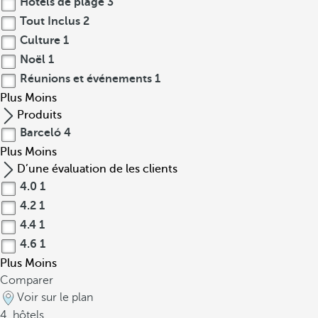
Hôtels de plage
3
Tout Inclus
2
Culture
1
Noël
1
Réunions et événements
1
Plus
Moins
Produits
Barceló
4
Plus
Moins
D’une évaluation de les clients
4.0
1
4.2
1
4.4
1
4.6
1
Plus
Moins
Comparer
Voir sur le plan
4
hôtels