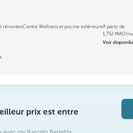
nt rénovées
Centre Wellness et piscine extérieure
À partir de
1,752
/nu
Voir disponibi
s
illeur prix est entre
n avec my Barceló Benefits,