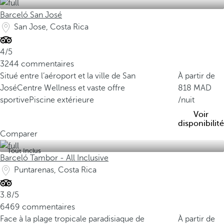
m
Barceló San José
o
San Jose, Costa Rica
i
n
4/5
s
3244 commentaires
d
Situé entre l’aéroport et la ville de San
À partir de
e
José
Centre Wellness et vaste offre
818
0
sportive
Piscine extérieure
/nuit
,
Voir
0
disponibilité
3
Comparer
Tout Inclus
%
Barceló Tambor - All Inclusive
d
Puntarenas, Costa Rica
e
l
3.8/5
a
6469 commentaires
s
Face à la plage tropicale paradisiaque de
À partir de