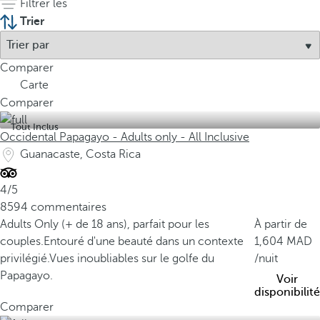
Filtrer les
u
Trier
e
l
e
Comparer
C
Carte
o
Comparer
s
t
Tout Inclus
Occidental Papagayo - Adults only - All Inclusive
a
Guanacaste, Costa Rica
R
i
4/5
c
8594 commentaires
a
Adults Only (+ de 18 ans), parfait pour les
À partir de
c
couples.
Entouré d'une beauté dans un contexte
1,604
o
privilégié.
Vues inoubliables sur le golfe du
/nuit
u
Papagayo.
Voir
v
disponibilité
r
Comparer
e