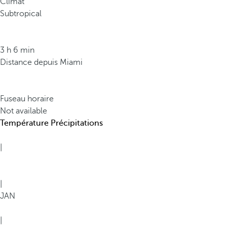
Climat
b
Subtropical
i
o
d
3 h 6 min
i
Distance depuis Miami
v
e
r
Fuseau horaire
s
Not available
i
Température
Précipitations
t
é
|
m
o
n
|
d
JAN
i
a
|