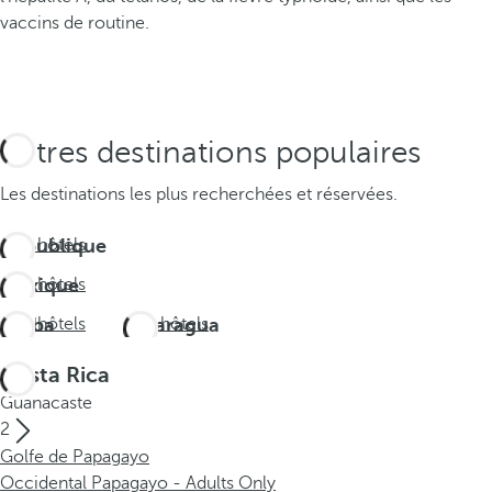
vaccins de routine.
Autres destinations populaires
Les destinations les plus recherchées et réservées.
République
Voir hôtels
dominicaine
Mexique
Voir hôtels
Aruba
Voir hôtels
Nicaragua
Voir hôtels
Costa Rica
Guanacaste
2
Golfe de Papagayo
Occidental Papagayo - Adults Only