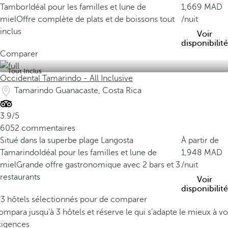
u
Tambor
Idéal pour les familles et lune de
1,669
r
miel
Offre complète de plats et de boissons tout
/nuit
f
inclus
Voir
a
disponibilité
c
Comparer
e
Tout Inclus
t
Occidental Tamarindo - All Inclusive
e
Tamarindo Guanacaste, Costa Rica
r
r
3.9/5
e
6052 commentaires
s
Situé dans la superbe plage Langosta
À partir de
t
Tamarindo
Idéal pour les familles et lune de
1,948
r
miel
Grande offre gastronomique avec 2 bars et 3
/nuit
e
restaurants
Voir
,
disponibilité
i
/3 hôtels sélectionnés pour de comparer
l
mpara jusqu’à 3 hôtels et réserve le qui s’adapte le mieux à vo
a
xigences