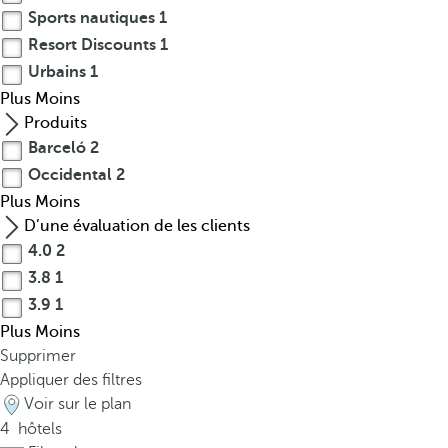
n
Sports nautiques
1
i
Resort Discounts
1
q
Urbains
1
u
Plus
Moins
e
Produits
d
Barceló
2
e
Occidental
2
f
Plus
Moins
a
D’une évaluation de les clients
4.0
2
u
3.8
1
n
3.9
1
e
Plus
Moins
B
Supprimer
i
Appliquer des filtres
e
Voir sur le plan
n
4
hôtels
q