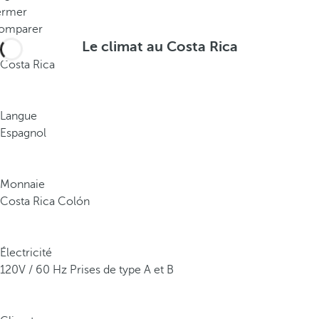
b
ermer
r
omparer
i
Le climat au Costa Rica
t
Costa Rica
e
e
n
Langue
v
Espagnol
i
r
o
Monnaie
n
Costa Rica Colón
5
%
Électricité
d
120V / 60 Hz Prises de type A et B
e
l
a