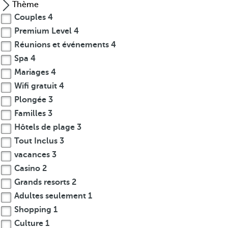
n
Thème
e
Couples
4
c
Premium Level
4
o
Réunions et événements
4
n
Spa
4
c
Mariages
4
e
Wifi gratuit
4
n
Plongée
3
Familles
3
t
Hôtels de plage
3
r
Tout Inclus
3
a
vacances
3
t
Casino
2
i
Grands resorts
2
o
Adultes seulement
1
n
Shopping
1
u
Culture
1