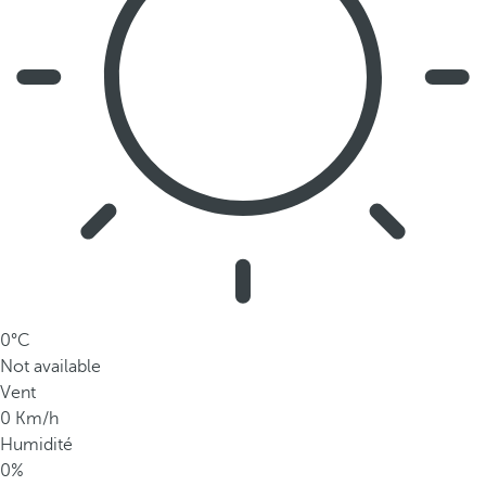
%
s
o
n
t
u
n
i
q
u
e
s
a
0°C
u
Not available
p
Vent
a
0 Km/h
y
Humidité
s
0%