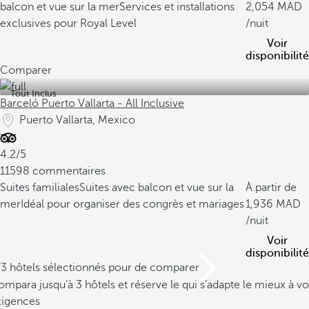
balcon et vue sur la mer
Services et installations
2,054
exclusives pour Royal Level
/nuit
Voir
disponibilité
Comparer
Tout Inclus
Barceló Puerto Vallarta - All Inclusive
Puerto Vallarta, Mexico
4.2/5
11598 commentaires
Suites familiales
Suites avec balcon et vue sur la
À partir de
mer
Idéal pour organiser des congrès et mariages
1,936
/nuit
Voir
disponibilité
/3 hôtels sélectionnés pour de comparer
mpara jusqu’à 3 hôtels et réserve le qui s’adapte le mieux à vo
xigences