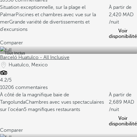
10358 commentaires
Situation exceptionnelle, sur la plage el
À partir de
Palmar
Piscines et chambres avec vue sur la
2,420
mer
Grande variété de divertissements et
/nuit
d’excursions
Voir
disponibilité
Comparer
Tout Inclus
Barceló Huatulco - All Inclusive
Huatulco, Mexico
4.2/5
10206 commentaires
À côté de la magnifique baie de
À partir de
Tangolunda
Chambres avec vues spectaculaires
2,689
sur l’océan
5 magnifiques restaurants
/nuit
Voir
disponibilité
Comparer