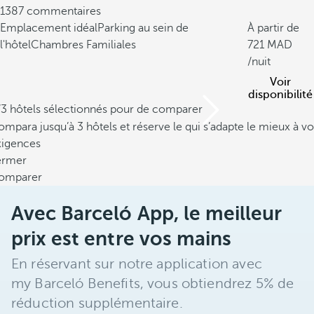
1387 commentaires
Emplacement idéal
Parking au sein de
À partir de
l'hôtel
Chambres Familiales
721
/nuit
Voir
disponibilité
/3 hôtels sélectionnés pour de comparer
mpara jusqu’à 3 hôtels et réserve le qui s’adapte le mieux à vo
xigences
ermer
omparer
Avec Barceló App, le meilleur
prix est entre vos mains
En réservant sur notre application avec
my Barceló Benefits, vous obtiendrez 5% de
réduction supplémentaire.