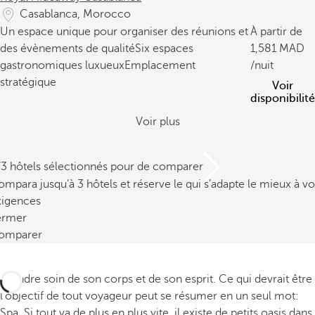
Casablanca, Morocco
Un espace unique pour organiser des réunions et
À partir de
des évènements de qualité
Six espaces
1,581
gastronomiques luxueux
Emplacement
/nuit
stratégique
Voir
disponibilité
Voir plus
/3 hôtels sélectionnés pour de comparer
mpara jusqu’à 3 hôtels et réserve le qui s’adapte le mieux à vo
xigences
ermer
omparer
Prendre soin de son corps et de son esprit. Ce qui devrait être
l'objectif de tout voyageur peut se résumer en un seul mot:
Spa. Si tout va de plus en plus vite, il existe de petits oasis dans