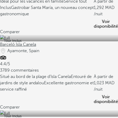
Idéal pour les vacances en famille
Service tout
À partir de
Inclus
Gastrobar Santa María, un nouveau concept
1,292
gastronomique
/nuit
Voir
disponibilité
Comparer
Tout Inclus
Barceló Isla Canela
Ayamonte, Spain
4.4/5
3789 commentaires
Situé au bord de la plage d’Isla Canela
Entouré de
À partir de
jardins de style andalou
Excellente gastronomie et
1,023
service raffiné
/nuit
Voir
disponibilité
Comparer
Tout Inclus