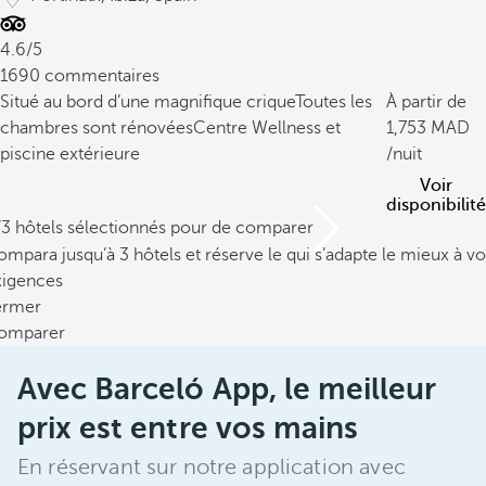
4.6/5
1690 commentaires
Situé au bord d’une magnifique crique
Toutes les
À partir de
chambres sont rénovées
Centre Wellness et
1,753
piscine extérieure
/nuit
Voir
disponibilité
/3 hôtels sélectionnés pour de comparer
mpara jusqu’à 3 hôtels et réserve le qui s’adapte le mieux à vo
xigences
ermer
omparer
Avec Barceló App, le meilleur
prix est entre vos mains
En réservant sur notre application avec