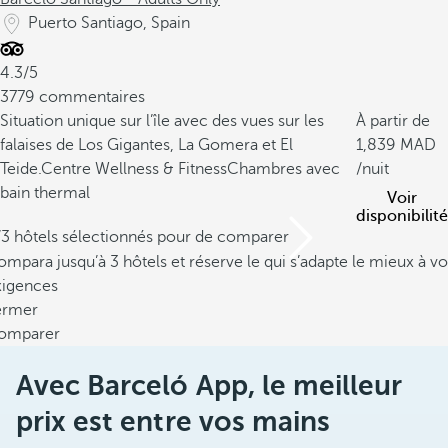
Puerto Santiago, Spain
4.3/5
3779 commentaires
Situation unique sur l’île avec des vues sur les
À partir de
falaises de Los Gigantes, La Gomera et El
1,839
Teide.
Centre Wellness & Fitness
Chambres avec
/nuit
bain thermal
Voir
disponibilité
/3 hôtels sélectionnés pour de comparer
mpara jusqu’à 3 hôtels et réserve le qui s’adapte le mieux à vo
xigences
ermer
omparer
Avec Barceló App, le meilleur
prix est entre vos mains