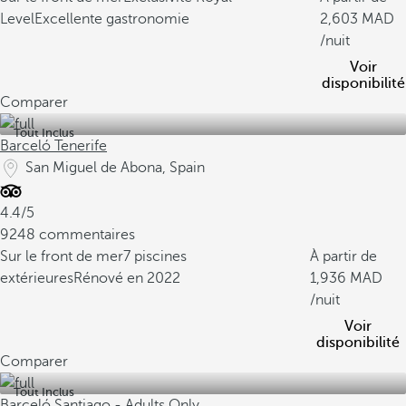
Level
Excellente gastronomie
2,603
/nuit
Voir
disponibilité
Comparer
Tout Inclus
Barceló Tenerife
San Miguel de Abona, Spain
4.4/5
9248 commentaires
Sur le front de mer
7 piscines
À partir de
extérieures
Rénové en 2022
1,936
/nuit
Voir
disponibilité
Comparer
Tout Inclus
Barceló Santiago - Adults Only