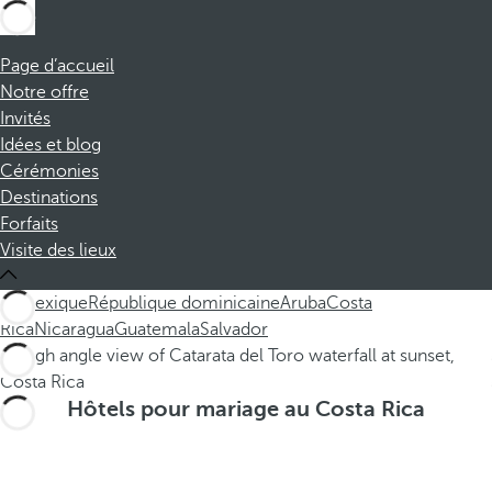
Page d’accueil
Notre offre
Invités
Idées et blog
Cérémonies
Destinations
Forfaits
Visite des lieux
All
Mexique
République dominicaine
Aruba
Costa
Rica
Nicaragua
Guatemala
Salvador
Hôtels pour mariage au Costa Rica