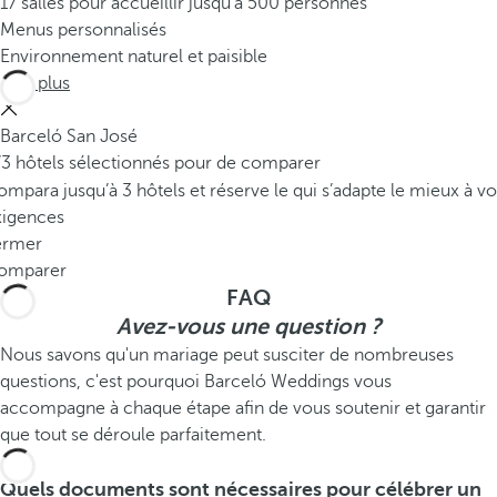
17 salles pour accueillir jusqu'à 500 personnes
Menus personnalisés
Environnement naturel et paisible
Voir plus
Barceló San José
/3 hôtels sélectionnés pour de comparer
mpara jusqu’à 3 hôtels et réserve le qui s’adapte le mieux à vo
xigences
ermer
omparer
FAQ
Avez-vous une question ?
Nous savons qu'un mariage peut susciter de nombreuses
questions, c'est pourquoi Barceló Weddings vous
accompagne à chaque étape afin de vous soutenir et garantir
que tout se déroule parfaitement.
Quels documents sont nécessaires pour célébrer un