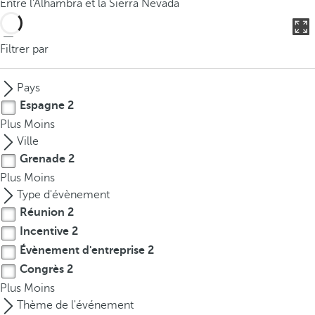
Entre l'Alhambra et la Sierra Nevada
o
u
c
Filtrer par
a
n
Pays
p
Espagne
2
r
Plus
Moins
e
Ville
s
Grenade
2
s
Plus
Moins
t
Type d'évènement
h
Réunion
2
e
d
Incentive
2
o
Évènement d'entreprise
2
w
Congrès
2
n
Plus
Moins
a
Thème de l'événement
r