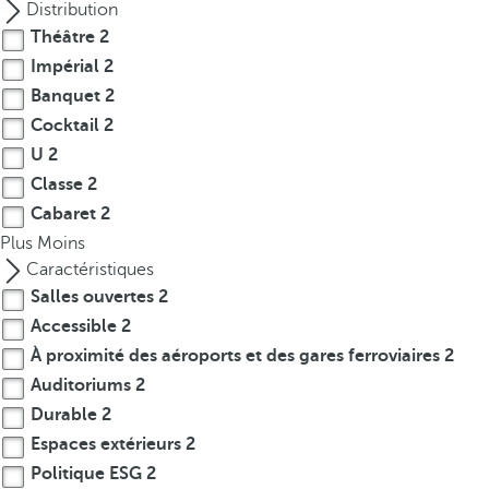
t
Distribution
h
Théâtre
2
e
Impérial
2
f
Banquet
2
i
Cocktail
2
r
U
2
s
Classe
2
t
Cabaret
2
o
Plus
p
Moins
t
Caractéristiques
i
Salles ouvertes
2
o
Accessible
2
n
À proximité des aéroports et des gares ferroviaires
2
o
Auditoriums
2
n
Durable
2
t
Espaces extérieurs
2
h
Politique ESG
2
e