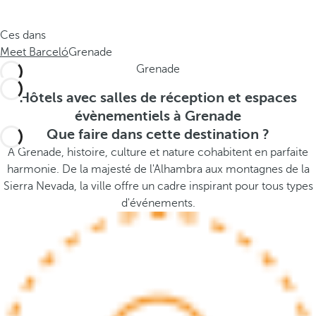
e
s
.
t
Ces dans
.
h
Meet Barceló
Grenade
.
e
Grenade
p
o
Hôtels avec salles de réception et espaces
p
évènementiels à Grenade
u
Que faire dans cette destination ?
p
À Grenade, histoire, culture et nature cohabitent en parfaite
a
harmonie. De la majesté de l'Alhambra aux montagnes de la
n
Sierra Nevada, la ville offre un cadre inspirant pour tous types
d
d'événements.
m
o
v
e
s
f
o