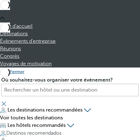
Page d’accueil
Destinations
Évènements d'entreprise
Réunions
Congrès
Voyages de motivation
Fermer
H
P
Où souhaitez-vous organiser votre événement?
ô
r
t
e
e
s
l
s
Les destinations recommandées
,
i
Voir toutes les destinations
d
n
Les hôtels recommandés
e
g
Destinos recomendados
s
t