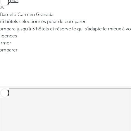
Voir plus
Barceló Carmen Granada
/3 hôtels sélectionnés pour de comparer
mpara jusqu’à 3 hôtels et réserve le qui s’adapte le mieux à vo
xigences
ermer
omparer