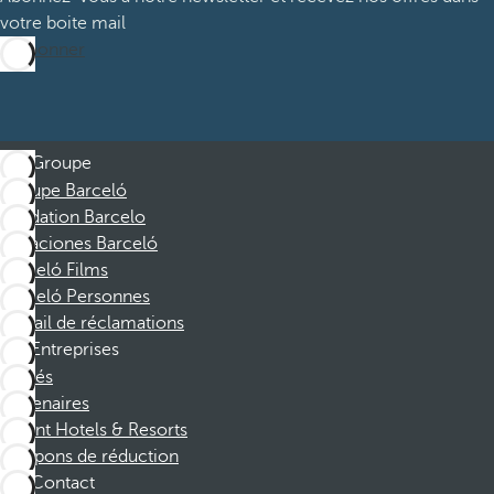
votre boite mail
M’abonner
Groupe
Groupe Barceló
Fondation Barcelo
Vacaciones Barceló
Barceló Films
Barceló Personnes
Portail de réclamations
Entreprises
Affiliés
Partenaires
Dorint Hotels & Resorts
Coupons de réduction
Contact