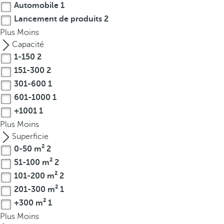
Automobile
1
r
Lancement de produits
2
o
Plus
Moins
w
Capacité
k
1-150
2
e
151-300
2
y
t
301-600
1
o
601-1000
1
n
+1001
1
a
Plus
Moins
v
Superficie
i
0-50 m²
2
g
51-100 m²
2
a
101-200 m²
2
t
201-300 m²
1
e
+300 m²
1
t
o
Plus
Moins