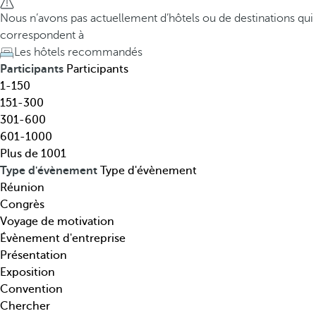
t
h
Nous n’avons pas actuellement d’hôtels ou de destinations qui
i
e
correspondent à
n
d
Les hôtels recommandés
a
o
Participants
Participants
t
w
1-150
i
n
151-300
o
a
301-600
n
r
601-1000
,
r
Plus de 1001
t
o
Type d'évènement
Type d'évènement
h
w
Réunion
é
k
Congrès
m
e
Voyage de motivation
a
y
Évènement d'entreprise
t
o
Présentation
i
p
Exposition
q
e
Convention
u
n
Chercher