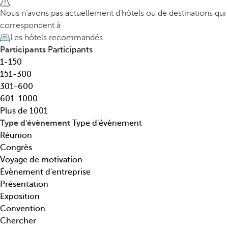
t
h
Nous n’avons pas actuellement d’hôtels ou de destinations qui
i
e
correspondent à
n
d
Les hôtels recommandés
a
o
Participants
Participants
t
w
1-150
i
n
151-300
o
a
301-600
n
r
601-1000
,
r
Plus de 1001
t
o
Type d'évènement
Type d'évènement
h
w
Réunion
é
k
Congrès
m
e
Voyage de motivation
a
y
Évènement d'entreprise
t
o
Présentation
i
p
Exposition
q
e
Convention
u
n
Chercher