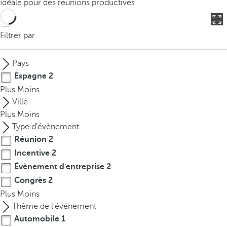
Idéale pour des réunions productives
o
u
c
Filtrer par
a
n
Pays
p
Espagne
2
r
Plus
Moins
e
Ville
s
Plus
Moins
s
Type d'évènement
t
Réunion
2
h
Incentive
2
e
d
Évènement d'entreprise
2
o
Congrès
2
w
Plus
Moins
n
Thème de l'événement
a
Automobile
1
r