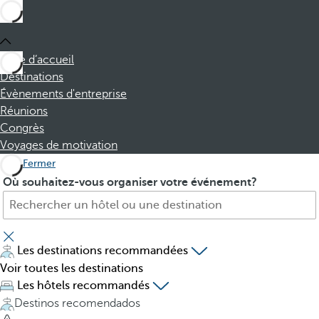
Page d’accueil
Destinations
Évènements d'entreprise
Réunions
Congrès
Voyages de motivation
Fermer
H
P
Où souhaitez-vous organiser votre événement?
ô
r
t
e
e
s
l
s
Les destinations recommandées
,
i
Voir toutes les destinations
d
n
Les hôtels recommandés
e
g
Destinos recomendados
s
t