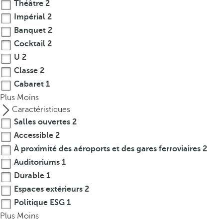
t
Théâtre
2
h
Impérial
2
e
Banquet
2
f
Cocktail
2
i
U
2
r
Classe
2
s
Cabaret
1
t
Plus
Moins
o
Caractéristiques
p
Salles ouvertes
2
t
i
Accessible
2
o
À proximité des aéroports et des gares ferroviaires
2
n
Auditoriums
1
o
Durable
1
n
Espaces extérieurs
2
t
Politique ESG
1
h
Plus
Moins
e