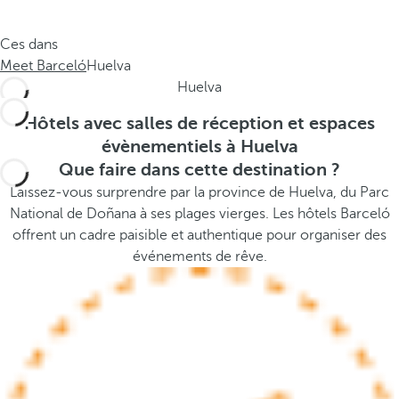
e
s
.
t
Ces dans
.
h
Meet Barceló
Huelva
.
e
Huelva
p
o
Hôtels avec salles de réception et espaces
p
évènementiels à Huelva
u
Que faire dans cette destination ?
p
Laissez-vous surprendre par la province de Huelva, du Parc
a
National de Doñana à ses plages vierges. Les hôtels Barceló
n
offrent un cadre paisible et authentique pour organiser des
d
événements de rêve.
m
o
v
e
s
f
o