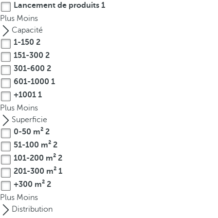
Lancement de produits
1
r
Plus
Moins
o
Capacité
w
1-150
2
k
151-300
2
e
301-600
2
y
t
601-1000
1
o
+1001
1
n
Plus
Moins
a
Superficie
v
0-50 m²
2
i
51-100 m²
2
g
101-200 m²
2
a
201-300 m²
1
t
+300 m²
2
e
Plus
Moins
t
Distribution
o