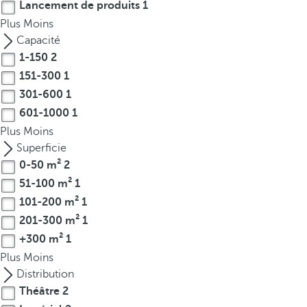
Lancement de produits
1
r
Plus
Moins
o
Capacité
w
1-150
2
k
151-300
1
e
301-600
1
y
601-1000
1
t
o
Plus
Moins
n
Superficie
a
0-50 m²
2
v
51-100 m²
1
i
101-200 m²
1
g
201-300 m²
1
a
+300 m²
1
t
Plus
Moins
e
Distribution
t
Théâtre
2
o