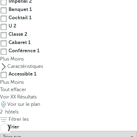
Impérial
2
t
h
Banquet
1
e
Cocktail
1
f
U
2
i
Classe
2
r
Cabaret
1
s
Conférence
1
t
Plus
Moins
o
Caractéristiques
p
Accessible
1
t
Plus
Moins
i
Tout effacer
o
Voir
XX
Résultats
n
Voir sur le plan
o
2
hôtels
n
Filtrer les
t
h
Trier
e