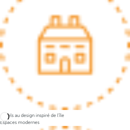
.
A
f
t
e
r
e
n
t
e
r
i
n
g
t
h
Hôtels au design inspiré de l'île
r
Espaces modernes
e