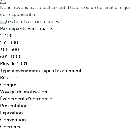
t
h
Nous n’avons pas actuellement d’hôtels ou de destinations qui
i
e
correspondent à
n
d
Les hôtels recommandés
a
o
Participants
Participants
t
w
1-150
i
n
151-300
o
a
301-600
n
r
601-1000
,
r
Plus de 1001
t
o
Type d'évènement
Type d'évènement
h
w
Réunion
é
k
Congrès
m
e
Voyage de motivation
a
y
Évènement d'entreprise
t
o
Présentation
i
p
Exposition
q
e
Convention
u
n
Chercher