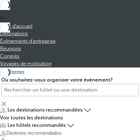
Page d’accueil
Destinations
Évènements d'entreprise
Réunions
Congrès
Voyages de motivation
Fermer
H
P
Où souhaitez-vous organiser votre événement?
ô
r
t
e
e
s
l
s
Les destinations recommandées
,
i
Voir toutes les destinations
d
n
Les hôtels recommandés
e
g
Destinos recomendados
s
t