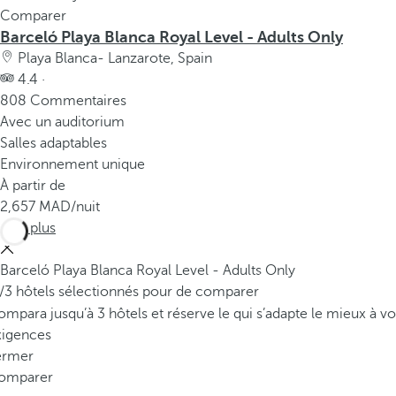
Comparer
Barceló Playa Blanca Royal Level - Adults Only
Playa Blanca- Lanzarote, Spain
4.4 ·
808 Commentaires
Avec un auditorium
Salles adaptables
Environnement unique
À partir de
2,657
/nuit
Voir plus
Barceló Playa Blanca Royal Level - Adults Only
/3 hôtels sélectionnés pour de comparer
mpara jusqu’à 3 hôtels et réserve le qui s’adapte le mieux à vo
xigences
ermer
omparer