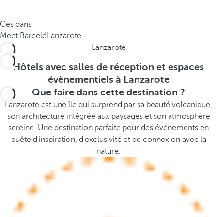
e
s
.
t
Ces dans
.
h
Meet Barceló
Lanzarote
.
e
Lanzarote
p
o
Hôtels avec salles de réception et espaces
p
évènementiels à Lanzarote
u
Que faire dans cette destination ?
p
Lanzarote est une île qui surprend par sa beauté volcanique,
a
son architecture intégrée aux paysages et son atmosphère
n
sereine. Une destination parfaite pour des événements en
d
quête d'inspiration, d'exclusivité et de connexion avec la
m
nature.
o
v
e
s
f
o