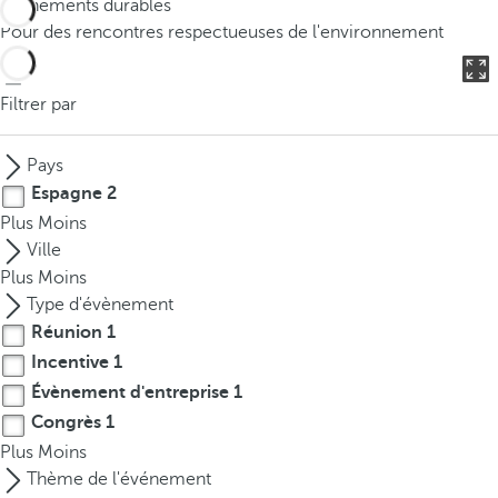
Événements durables
o
Pour des rencontres respectueuses de l'environnement
u
c
a
Filtrer par
n
p
Pays
r
Espagne
2
e
Plus
Moins
s
Ville
s
Plus
Moins
t
Type d'évènement
h
Réunion
1
e
Incentive
1
d
o
Évènement d'entreprise
1
w
Congrès
1
n
Plus
Moins
a
Thème de l'événement
r