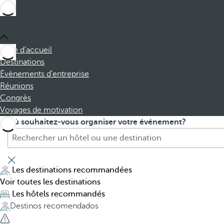
Page d’accueil
Destinations
Évènements d'entreprise
Réunions
Congrès
Voyages de motivation
H
P
Où souhaitez-vous organiser votre événement?
ô
r
t
e
e
s
l
s
Les destinations recommandées
,
i
Voir toutes les destinations
d
n
Les hôtels recommandés
e
g
Destinos recomendados
s
t