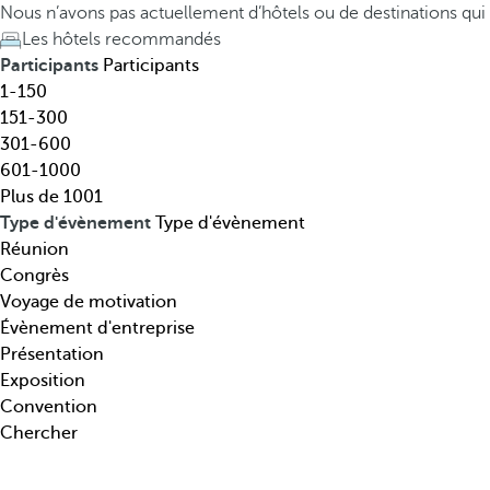
t
h
Nous n’avons pas actuellement d’hôtels ou de destinations qu
i
e
Les hôtels recommandés
n
d
Participants
Participants
a
o
1-150
t
w
151-300
i
n
301-600
o
a
601-1000
n
r
Plus de 1001
,
r
Type d'évènement
Type d'évènement
t
o
Réunion
h
w
Congrès
é
k
Voyage de motivation
m
e
Évènement d'entreprise
a
y
Présentation
t
o
Exposition
i
p
Convention
q
e
Chercher
u
n
e
s