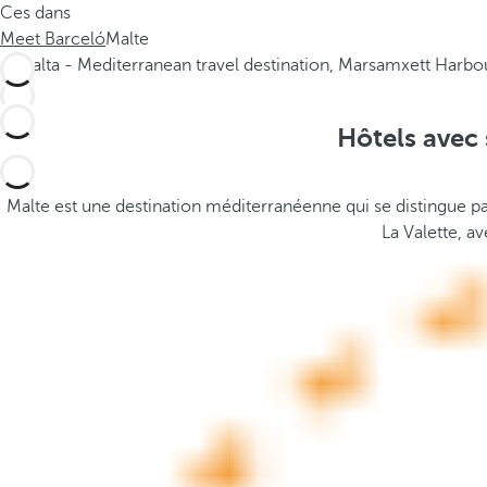
Ces dans
.
t
Meet Barceló
Malte
.
h
.
e
p
o
Hôtels avec 
p
u
p
Malte est une destination méditerranéenne qui se distingue pa
a
La Valette, av
n
d
m
o
v
e
s
f
o