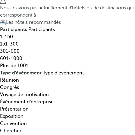
t
h
Nous n’avons pas actuellement d’hôtels ou de destinations qui
i
e
correspondent à
n
d
Les hôtels recommandés
a
o
Participants
Participants
t
w
1-150
i
n
151-300
o
a
301-600
n
r
601-1000
,
r
Plus de 1001
t
o
Type d'évènement
Type d'évènement
h
w
Réunion
é
k
Congrès
m
e
Voyage de motivation
a
y
Évènement d'entreprise
t
o
Présentation
i
p
Exposition
q
e
Convention
u
n
Chercher