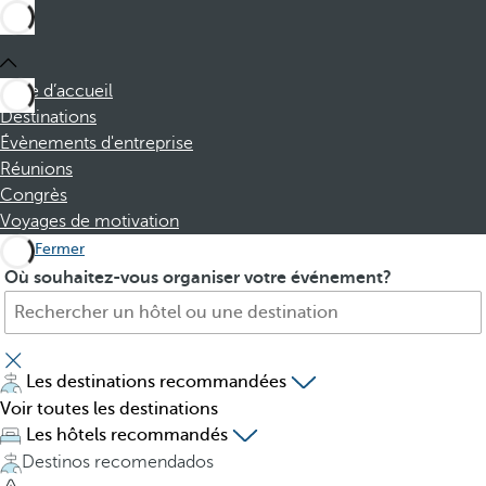
Page d’accueil
Destinations
Évènements d'entreprise
Réunions
Congrès
Voyages de motivation
Fermer
H
P
Où souhaitez-vous organiser votre événement?
ô
r
t
e
e
s
l
s
Les destinations recommandées
,
i
Voir toutes les destinations
d
n
Les hôtels recommandés
e
g
Destinos recomendados
s
t