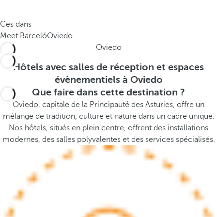
e
s
.
t
Ces dans
.
h
Meet Barceló
Oviedo
.
e
Oviedo
p
o
Hôtels avec salles de réception et espaces
p
évènementiels à Oviedo
u
Que faire dans cette destination ?
p
Oviedo, capitale de la Principauté des Asturies, offre un
a
mélange de tradition, culture et nature dans un cadre unique.
n
Nos hôtels, situés en plein centre, offrent des installations
d
modernes, des salles polyvalentes et des services spécialisés.
m
o
v
e
s
f
o