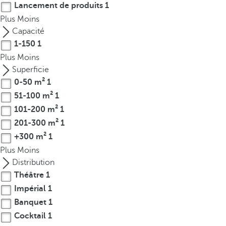
Lancement de produits
1
r
Plus
Moins
o
Capacité
w
1-150
1
k
Plus
Moins
e
Superficie
y
0-50 m²
1
t
51-100 m²
1
o
n
101-200 m²
1
a
201-300 m²
1
v
+300 m²
1
i
Plus
Moins
g
Distribution
a
Théâtre
1
t
Impérial
1
e
Banquet
1
t
Cocktail
1
o