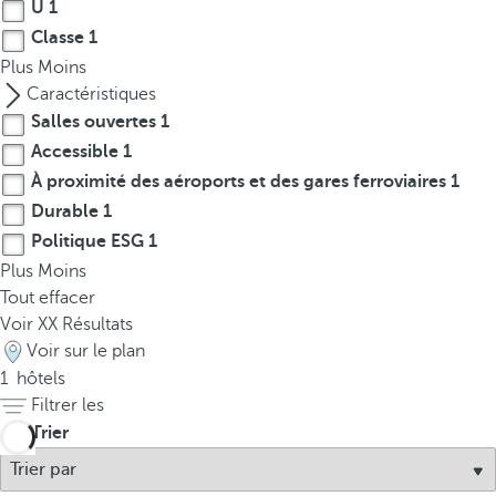
t
U
1
h
Classe
1
e
Plus
Moins
f
Caractéristiques
i
Salles ouvertes
1
r
Accessible
1
s
À proximité des aéroports et des gares ferroviaires
1
t
Durable
1
o
Politique ESG
1
p
Plus
Moins
t
Tout effacer
i
Voir
XX
Résultats
o
Voir sur le plan
n
1
hôtels
o
Filtrer les
n
t
Trier
h
e