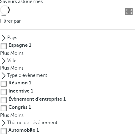
Saveurs asturiennes
o
u
c
Filtrer par
a
n
Pays
p
Espagne
1
r
Plus
Moins
e
Ville
s
Plus
Moins
s
Type d'évènement
t
Réunion
1
h
Incentive
1
e
d
Évènement d'entreprise
1
o
Congrès
1
w
Plus
Moins
n
Thème de l'événement
a
Automobile
1
r