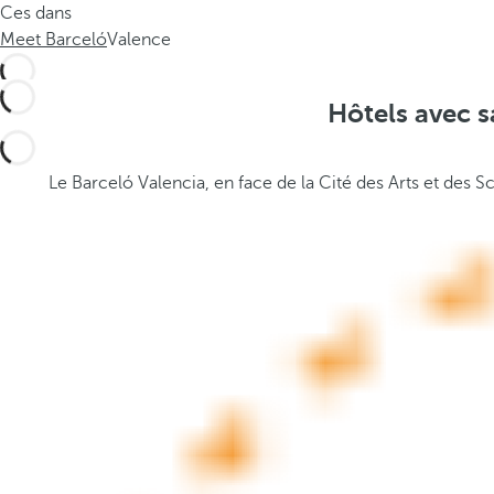
Ces dans
.
t
Meet Barceló
Valence
.
h
.
e
p
Hôtels avec s
o
p
u
Le Barceló Valencia, en face de la Cité des Arts et des 
p
a
n
d
m
o
v
e
s
f
o