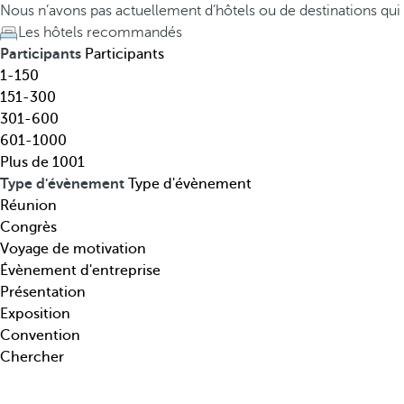
t
h
Nous n’avons pas actuellement d’hôtels ou de destinations qu
i
e
Les hôtels recommandés
n
d
Participants
Participants
a
o
1-150
t
w
151-300
i
n
301-600
o
a
601-1000
n
r
Plus de 1001
,
r
Type d'évènement
Type d'évènement
t
o
Réunion
h
w
Congrès
é
k
Voyage de motivation
m
e
Évènement d'entreprise
a
y
Présentation
t
o
Exposition
i
p
Convention
q
e
Chercher
u
n
e
s