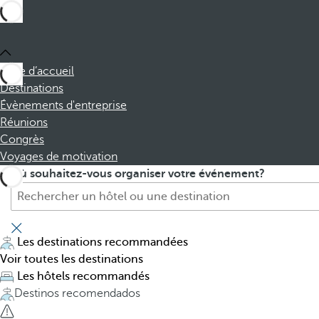
Page d’accueil
Destinations
Évènements d'entreprise
Réunions
Congrès
Voyages de motivation
H
P
Où souhaitez-vous organiser votre événement?
ô
r
t
e
e
s
l
s
Les destinations recommandées
,
i
Voir toutes les destinations
d
n
Les hôtels recommandés
e
g
Destinos recomendados
s
t