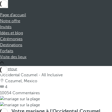
Page d’accueil
Notre offre
Invités
Idées et blog
Cérémonies
Destinations
Forfaits
Visite des lieux
Retour
Occidental Cozumel - All Inclusive
Cozumel, Mexico
4
10054 Commentaires
Votre mariage à l'Occidental Cozumel