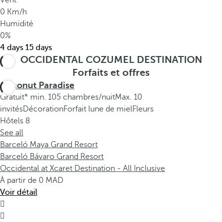
Vent
0 Km/h
Humidité
0%
4 days
15 days
OCCIDENTAL COZUMEL DESTINATION
Forfaits et offres
Coconut Paradise
Gratuit* min. 105 chambres/nuit
Max. 10
invités
Décoration
Forfait lune de miel
Fleurs
Hôtels
8
See all
Barceló Maya Grand Resort
Barceló Bávaro Grand Resort
Occidental at Xcaret Destination - All Inclusive
À partir de
0
Voir détail

