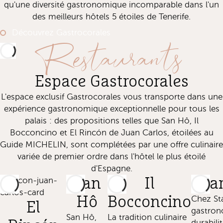
qu'une diversité gastronomique incomparable dans l'un
des meilleurs hôtels 5 étoiles de Tenerife.
Découvrez Gastrocorales
Restaurants
Espace Gastrocorales
L'espace exclusif Gastrocorales vous transporte dans une
expérience gastronomique exceptionnelle pour tous les
palais : des propositions telles que San Hô, Il
Bocconcino et El Rincón de Juan Carlos, étoilées au
Guide MICHELIN, sont complétées par une offre culinaire
variée de premier ordre dans l'hôtel le plus étoilé
d'Espagne.
San
Il
Sta
Hô
Bocconcino
Chez Sta
El
gastron
San Hô,
La tradition culinaire
durabili