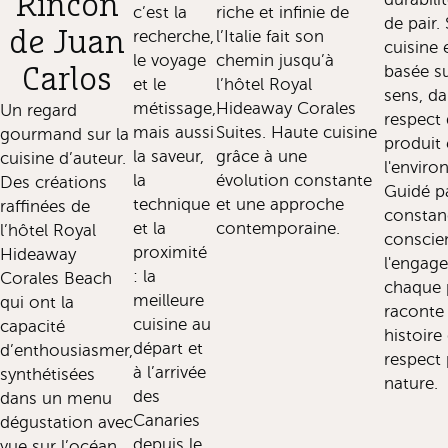
Rincón
c’est la
riche et infinie de
de pair.
de Juan
recherche,
l’Italie fait son
cuisine 
le voyage
chemin jusqu’à
basée su
Carlos
et le
l’hôtel Royal
sens, da
métissage,
Hideaway Corales
Un regard
respect
mais aussi
Suites. Haute cuisine
gourmand sur la
produit 
la saveur,
grâce à une
cuisine d’auteur.
l'envir
la
évolution constante
Des créations
Guidé pa
technique
et une approche
raffinées de
constanc
et la
contemporaine.
l’hôtel Royal
conscie
proximité
Hideaway
l'engag
: la
Corales Beach
chaque 
meilleure
qui ont la
raconte
cuisine au
capacité
histoire
départ et
d’enthousiasmer,
respect 
à l’arrivée
synthétisées
nature.
des
dans un menu
Canaries
dégustation avec
depuis le
vue sur l’océan.