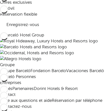
Offres exclusives
Réservation flexible
Enregistrez-vous
Groupe
Groupe Barceló
Fondation Barcelo
Vacaciones Barceló
Barceló Personnes
Entreprises
Affiliés
Partenaires
Dorint Hotels & Resort
Contact
Foire aux questions et aide
Réservation par téléphone
Contactez-nous