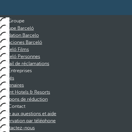
Groupe
Groupe Barceló
Fondation Barcelo
Vacaciones Barceló
Barceló Films
Barceló Personnes
Portail de réclamations
Entreprises
Affiliés
Partenaires
Dorint Hotels & Resorts
Coupons de réduction
Contact
Foire aux questions et aide
Réservation par téléphone
Contactez-nous