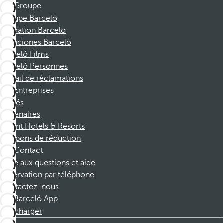
Groupe
Groupe Barceló
Fondation Barcelo
Vacaciones Barceló
Barceló Films
Barceló Personnes
Portail de réclamations
Entreprises
Affiliés
Partenaires
Dorint Hotels & Resorts
Coupons de réduction
Contact
Foire aux questions et aide
Réservation par téléphone
Contactez-nous
Barceló App
Télécharger