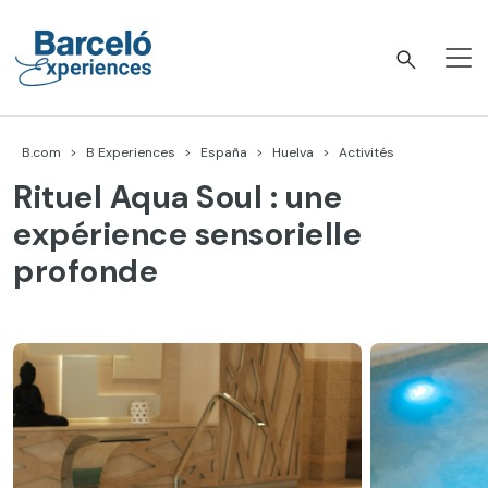
Accéder
au
contenu
Barceló Experiences
B.com
B Experiences
España
Huelva
Activités
Rituel Aqua Soul : une
expérience sensorielle
profonde