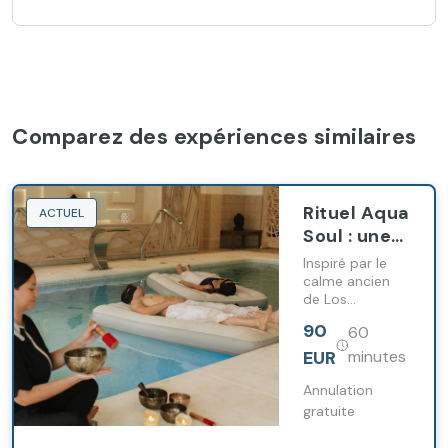
Comparez des expériences similaires
Rituel Aqua
ACTUEL
Soul : une
expérience
Inspiré par le
sensorielle
calme ancien
de Los
profonde
Enebrales pour
90
60
vous
reconnecter à
EUR
minutes
vous-même, où
l'eau, le son et
Annulation
le parfum se
gratuite
combinent en
parfaite