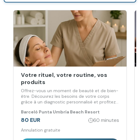
harmonie.
Votre rituel, votre routine, vos
produits
Offrez-vous un moment de beauté et de bien-
être. Découvrez les besoins de votre corps
grâce à un diagnostic personnalisé et profitez
du traitement idéal plus tard. De plus, obtenez
Barceló Punta Umbría Beach Resort
10 % de rabais sur les produits utilisés. Votre
bien-être, notre priorité !
80 EUR
60 minutes
Annulation gratuite