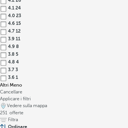
4.2
26
4.1
24
4.0
23
4.6
15
4.7
12
3.9
11
4.9
8
3.8
5
4.8
4
3.7
3
3.6
1
Altri
Meno
Cancellare
Applicare i filtri
Vedere sulla mappa
251
offerte
Filtra
Ordinare