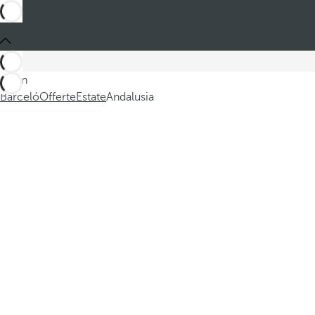
Sei in
Barceló
Offerte
Estate
Andalusia