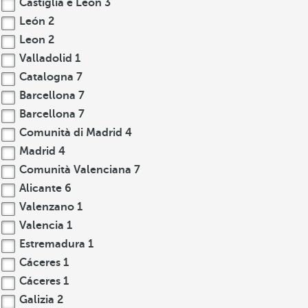
Castiglia e León
3
León
2
Leon
2
Valladolid
1
Catalogna
7
Barcellona
7
Barcellona
7
Comunità di Madrid
4
Madrid
4
Comunità Valenciana
7
Alicante
6
Valenzano
1
Valencia
1
Estremadura
1
Cáceres
1
Cáceres
1
Galizia
2