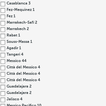
Casablanca
3
Fez-Mequinez
1
Fez
1
Marrakech-Safí
2
Marrakech
2
Rabat
1
Souss-Massa
1
Agadir
1
Tangeri
4
Messico
44
Città del Messico
4
Città del Messico
4
Città del Messico
4
Guadalajara
2
Guadalajara
2
Jalisco
4
Messico Pacifico
10