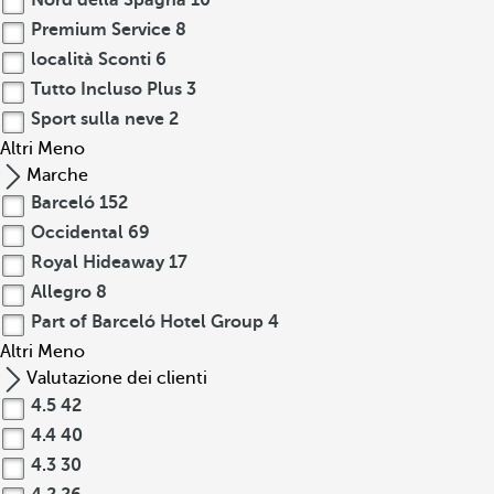
Nord della Spagna
10
Premium Service
8
località Sconti
6
Tutto Incluso Plus
3
Sport sulla neve
2
Altri
Meno
Marche
Barceló
152
Occidental
69
Royal Hideaway
17
Allegro
8
Part of Barceló Hotel Group
4
Altri
Meno
Valutazione dei clienti
4.5
42
4.4
40
4.3
30