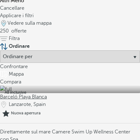
Altri
Meno
Cancellare
Applicare i filtri
Vedere sulla mappa
250
offerte
Filtra
Ordinare
Confrontare
Mappa
Compara
All inclusive
Barceló Playa Blanca
Lanzarote, Spain
Nuova apertura
Direttamente sul mare
Camere Swim Up
Wellness Center
con Spa