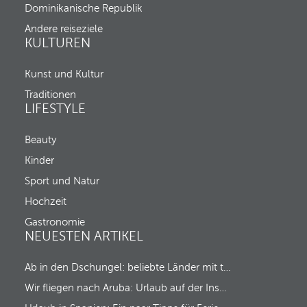
c
Dominikanische Republik
a
k
n
-
Andere reiseziele
d
i
KULTUREN
m
n
o
u
v
Kunst und Kultur
n
e
d
Traditionen
s
C
LIFESTYLE
f
h
o
e
c
c
Beauty
u
k
s
Kinder
-
t
o
Sport und Natur
o
u
t
t
Hochzeit
h
a
e
Gastronomie
u
f
NEUESTEN ARTIKEL
s
i
r
Ab in den Dschungel: beliebte Länder mit tropischem Regenwald
s
t
Wir fliegen nach Aruba: Urlaub auf der Insel des Glücks!
o
p