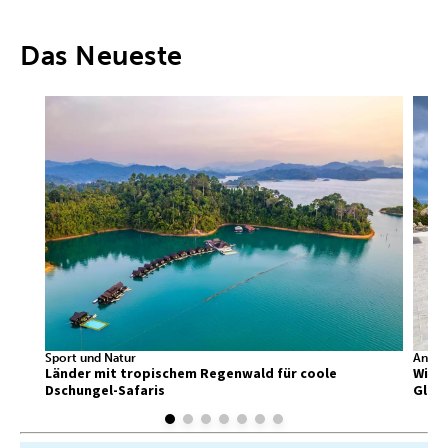
Das Neueste
Sport und Natur
Ander
Länder mit tropischem Regenwald für coole
Wir f
Dschungel-Safaris
Glück