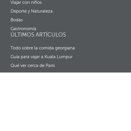
a
Viajar con niños
e
e
c
Deporte y Naturaleza
m
h
e
a
Bodas
r
d
g
Gastronomía
e
e
ÚLTIMOS ARTÍCULOS
s
n
a
t
l
Todo sobre la comida georgiana
e
i
y
d
Guía para vajar a Kuala Lumpur
e
a
l
Qué ver cerca de París
f
o
c
o
s
e
m
u
e
v
e
a