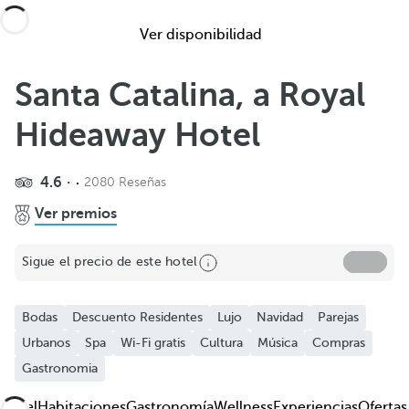
Ver disponibilidad
Santa Catalina, a Royal
Hideaway Hotel
4.6
2080 Reseñas
Compartir
Ver premios
Añadir a favoritos
Sigue el precio de este hotel
Ver más fotos y vídeos
Bodas
Descuento Residentes
Lujo
Navidad
Parejas
Urbanos
Spa
Wi-Fi gratis
Cultura
Música
Compras
Gastronomia
Hotel
Habitaciones
Gastronomía
Wellness
Experiencias
Ofertas