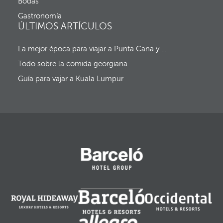
a
Bodas
r
d
g
Gastronomía
e
e
ÚLTIMOS ARTÍCULOS
s
n
a
t
l
La mejor época para viajar a Punta Cana y al resto del Caribe (sin huracanes)
e
i
y
d
Todo sobre la comida georgiana
e
a
l
Guía para vajar a Kuala Lumpur
f
o
c
o
s
e
m
u
e
v
e
a
l
a
p
r