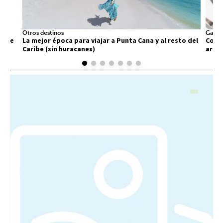
Otros destinos
Gastr
 que
La mejor época para viajar a Punta Cana y al resto del
Comid
Caribe (sin huracanes)
arra