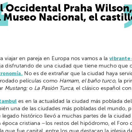
l
Occidental Praha Wilson,
l Museo Nacional, el castil
vibrante 
a viajar en pareja en Europa nos vamos a la
ja disfrutando de una ciudad que tiene mucho que o
tronomía.
No es de extrañar que la ciudad haya serv
 rodado películas como
Hamam, el baño turco,
la pr
ar
Mustang;
o
La Pasión Turca,
el clásico español co
tambul
es en la actualidad la ciudad más poblada del
bién una de las ciudades más pobladas del mundo, por 
 legado histórico llevó a muchas partes de la ciuda
poca cristiana –los restos del hipódromo, el Foro de 
a que fue capital, entre los que destacan la iglesia 