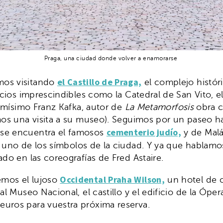
Praga, una ciudad donde volver a enamorarse
el Castillo de Praga,
mos visitando
el complejo históri
icios imprescindibles como la Catedral de San Vito, el
ismísimo Franz Kafka, autor de
La
Metamorfosis
obra c
amos una visita a su museo). Seguimos por un paseo ha
cementerio judío,
 se encuentra el famosos
y de Malá
, uno de los símbolos de la ciudad. Y ya que hablamos
ado en las coreografías de Fred Astaire.
Occidental Praha Wilson,
emos el lujoso
un hotel de c
l Museo Nacional, el castillo y el edificio de la Óper
euros para vuestra próxima reserva.