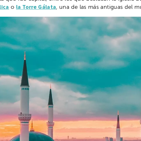
lica
la Torre Gálata
o
, una de las más antiguas del 