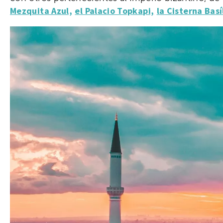
Mezquita Azul,
el Palacio Topkapi,
la Cisterna Basí