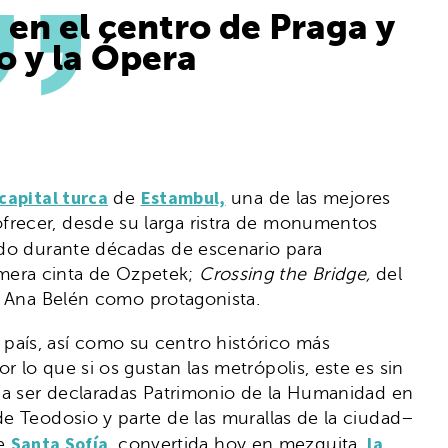
 en el centro de Praga y
lo y la Ópera
capital turca
Estambul,
de
una de las mejores
frecer, desde su larga ristra de monumentos
ido durante décadas de escenario para
imera cinta de Ozpetek;
Crossing the Bridge,
del
n Ana Belén como protagonista.
 país, así como su centro histórico más
lo que si os gustan las metrópolis, este es sin
d a ser declaradas Patrimonio de la Humanidad en
Teodosio y parte de las murallas de la ciudad­­­–
Santa Sofía
la
de
, convertida hoy en mezquita,