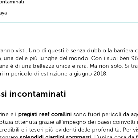
contaminati
Maya
anno visti. Uno di questi è senza dubbio la barriera c
a
, una delle più lunghe del mondo. Con i suoi ben 96
ana è di una bellezza unica e rara. Ma non solo. Si tra
hi in pericolo di estinzione a giugno 2018.
ssi incontaminati
rine e i
pregiati reef corallini
sono fuori pericoli da ag
otizia ottenuta grazie all'impegno dei paesi coinvolt
incredibili e i tesori più evidenti delle profondità. Per
sservare
splendidi giardini sommersi
. L’unica cosa da