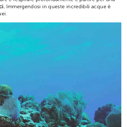
ci.
Immergendosi in queste incredibili acque è
ei.