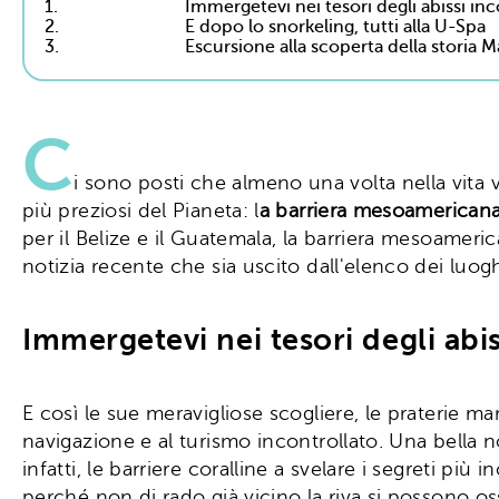
1.
Immergetevi nei tesori degli abissi in
2.
E dopo lo snorkeling, tutti alla U-Spa
3.
Escursione alla scoperta della storia 
C
i sono posti che almeno una volta nella vita v
più preziosi del Pianeta: l
a barriera mesoamerican
per il Belize e il Guatemala, la barriera mesoameric
notizia recente che sia uscito dall'elenco dei luog
Immergetevi nei tesori degli abi
E così le sue meravigliose scogliere, le praterie ma
navigazione e al turismo incontrollato. Una bella n
infatti, le barriere coralline a svelare i segreti più 
perché non di rado già vicino la riva si possono o