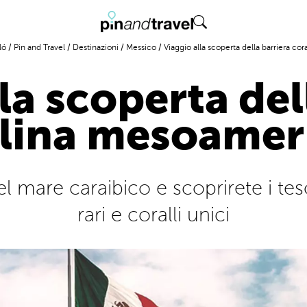
ló
/
Pin and Travel
/
Destinazioni
/
Messico
/
Viaggio alla scoperta della barriera c
la scoperta del
llina mesoamer
mare caraibico e scoprirete i tesor
rari e coralli unici