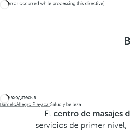
[an error occurred while processing this directive]
B
Вы находитесь в
Barceló
Allegro Playacar
Salud y belleza
El
centro de masajes d
servicios de primer nivel