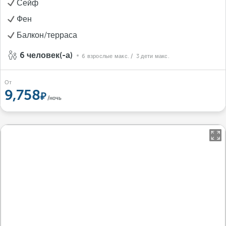
Сейф
Фен
Балкон/терраса
6 человек(-а)
6 взрослые макс.
/ 3 дети макс.
От
9,758
/ночь