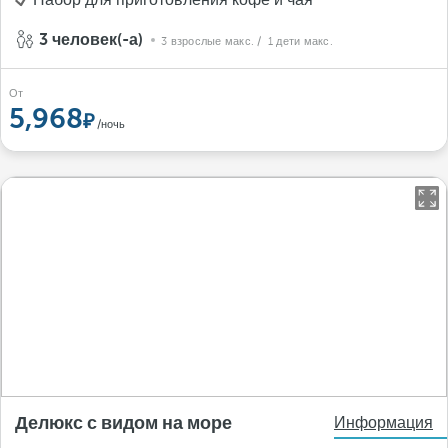
Набор для приготовления кофе и чая
3 человек(-а)
3 взрослые макс.
/ 1 дети макс.
От
5,968
/ночь
Делюкс с видом на море
Информация