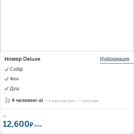
Номер Deluxe
Информация
Сейф
Фен
Душ
4 человек(-а)
4 взрослые макс.
/ 2 дети макс.
От
12,600
/ночь