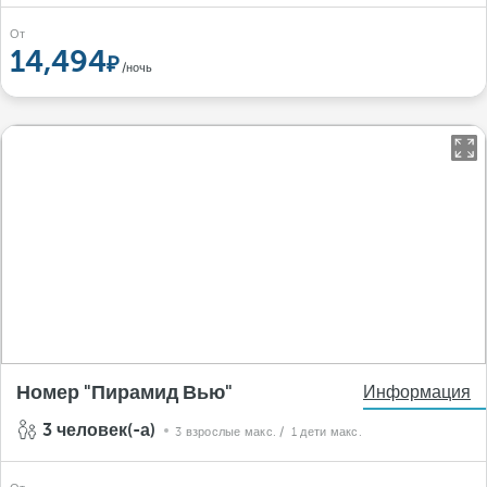
От
14,494
/ночь
Номер "Пирамид Вью"
Информация
3 человек(-а)
3 взрослые макс.
/ 1 дети макс.