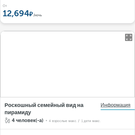
От
12,694
/ночь
Роскошный семейный вид на
Информация
пирамиду
4 человек(-а)
4 взрослые макс.
/ 1 дети макс.