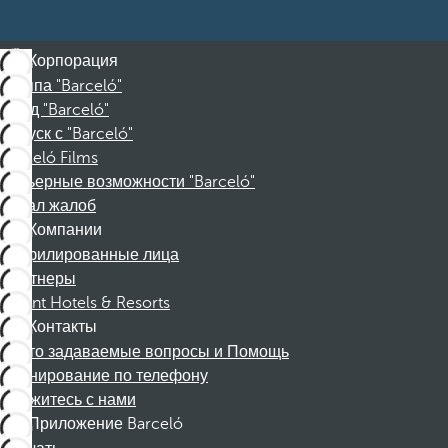
Корпорация
Группа "Barceló"
Фонд "Barceló"
Отпуск с "Barceló"
Barceló Films
Карьерные возможности "Barceló"
Канал жалоб
Компании
Аффилированные лица
Партнеры
Dorint Hotels & Resorts
Контакты
Часто задаваемые вопросы и Помощь
Бронирование по телефону
Свяжитесь с нами
Приложение Barceló