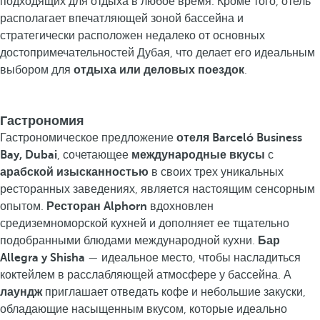
подходящих для отдыха в любое время. Кроме того, отель
располагает впечатляющей зоной бассейна и
стратегически расположен недалеко от основных
достопримечательностей Дубая, что делает его идеальным
выбором для
отдыха или деловых поездок
.
Гастрономия
Гастрономическое предложение
отеля Barceló Business
Bay, Dubai
, сочетающее
международные вкусы
с
арабской изысканностью
в своих трех уникальных
ресторанных заведениях, является настоящим сенсорным
опытом.
Ресторан Alphorn
вдохновлен
средиземноморской кухней и дополняет ее тщательно
подобранными блюдами международной кухни.
Бар
Allegra y Shisha
— идеальное место, чтобы насладиться
коктейлем в расслабляющей атмосфере у бассейна. А
лаундж
приглашает отведать кофе и небольшие закуски,
обладающие насыщенным вкусом, которые идеально