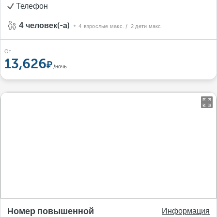
Телефон
4 человек(-а)
4 взрослые макс.
/ 2 дети макс.
От
13,626
/ночь
Номер повышенной
Информация