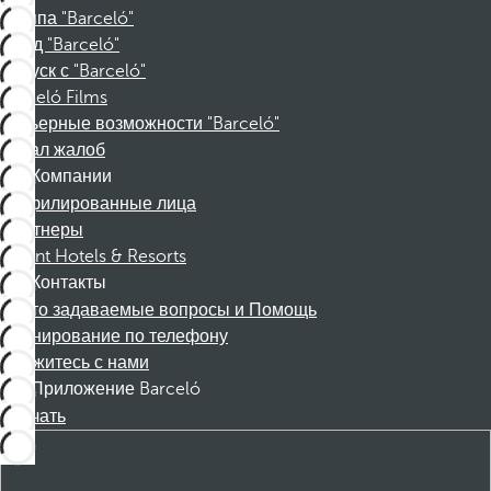
Группа "Barceló"
Фонд "Barceló"
Отпуск с "Barceló"
Barceló Films
Карьерные возможности "Barceló"
Канал жалоб
Компании
Аффилированные лица
Партнеры
Dorint Hotels & Resorts
Контакты
Часто задаваемые вопросы и Помощь
Бронирование по телефону
Свяжитесь с нами
Приложение Barceló
Скачать