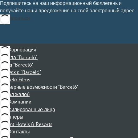
Подпишитесь на наш информационный бюллетень и
получайте наши предложения на свой электронный адрес
Подписаться
Корпорация
Группа "Barceló"
Фонд "Barceló"
Отпуск с "Barceló"
Barceló Films
Карьерные возможности "Barceló"
Канал жалоб
Компании
Аффилированные лица
Партнеры
Dorint Hotels & Resorts
Контакты