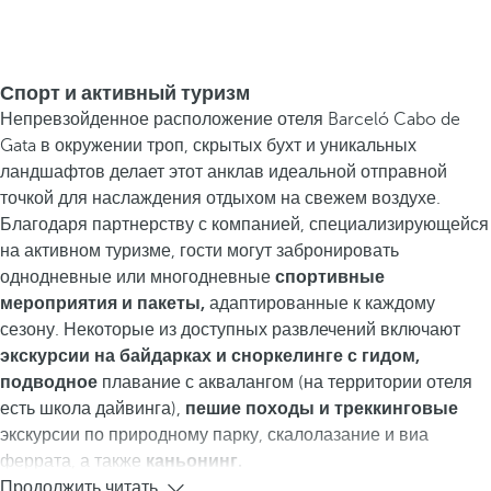
Спорт и активный туризм
Непревзойденное расположение отеля Barceló Cabo de
Gata в окружении троп, скрытых бухт и уникальных
ландшафтов делает этот анклав идеальной отправной
точкой для наслаждения отдыхом на свежем воздухе.
Благодаря партнерству с компанией, специализирующейся
на активном туризме, гости могут забронировать
однодневные или многодневные
спортивные
мероприятия и пакеты,
адаптированные к каждому
сезону. Некоторые из доступных развлечений включают
экскурсии на байдарках и сноркелинге с гидом,
подводное
плавание с аквалангом (на территории отеля
есть школа дайвинга),
пешие походы и треккинговые
экскурсии по природному парку, скалолазание и виа
феррата, а также
каньонинг.
Продолжить читать