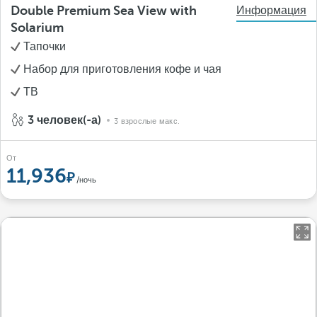
Double Premium Sea View with
Информация
Solarium
Тапочки
Набор для приготовления кофе и чая
ТВ
3 человек(-а)
3 взрослые макс.
От
11,936
/ночь