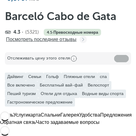
Barceló Cabo de Gata
4.3
(5321)
4.5
·
Превосходные номера
Посмотреть последние отзывы
Отслеживать цену этого отеля
Дайвинг
Семьи
Гольф
Пляжные отели
спа
Все включено
Бесплатный вай-фай
Велоспорт
Пеший туризм
Отели для отдыха
Водные виды спорта
Гастрономическое предложение
Отель
Услуги
карта
Спальни
Галерея
Удобства
Предложения
Обратная связь
Часто задаваемые вопросы