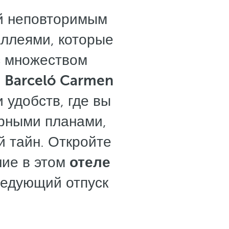
ей неповторимым
ллеями, которые
с множеством
,
Barceló Carmen
 удобств, где вы
урными планами,
й тайн. Откройте
ние в этом
отеле
ледующий отпуск