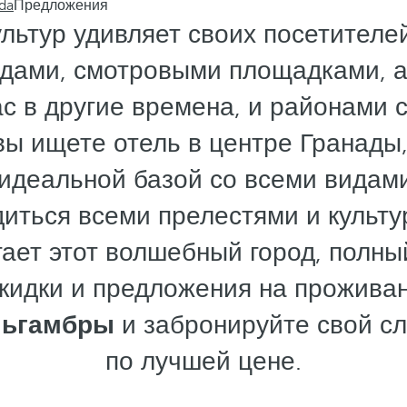
da
Предложения
ультур удивляет своих посетител
адами, смотровыми площадками, а
ас в другие времена, и районами 
вы ищете отель в центре Гранады
идеальной базой со всеми видами
иться всеми прелестями и культ
ает этот волшебный город, полны
скидки и предложения на прожива
льгамбры
и забронируйте свой с
по лучшей цене.