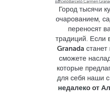
Barceló
Barceló Carmen Grana
Город тысячи к
очарованием, с
переносят в
традиций. Если 
Granada
станет 
сможете наслад
которые предлаг
для себя наши 
недалеко от А