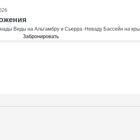
026
ложения
анады
Виды на Альгамбру и Сьерра-Неваду
Бассейн на кр
Забронировать