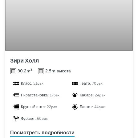
Зири Холл
2
90.2m
2.5m высота
Класс:
51pax
Театр:
70pax
П-расстановка:
17pax
Кабаре:
24pax
Круглый стол:
22pax
Банкет:
44pax
Фуршет:
60pax
Посмотреть подробности