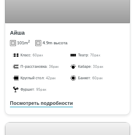
а
м
е
б
Айша
е
л
2
101m
4.9m высота
и
Класс:
60pax
Театр:
70pax
П-расстановка:
36pax
Кабаре:
30pax
Круглый стол:
42pax
Банкет:
60pax
Фуршет:
95pax
Посмотреть подробности