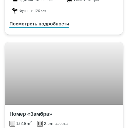
Круглый стол:
36pax
Банкет:
100pax
Фуршет:
120pax
Посмотреть подробности
Номер «Замбра»
2
132.8m
2.5m высота