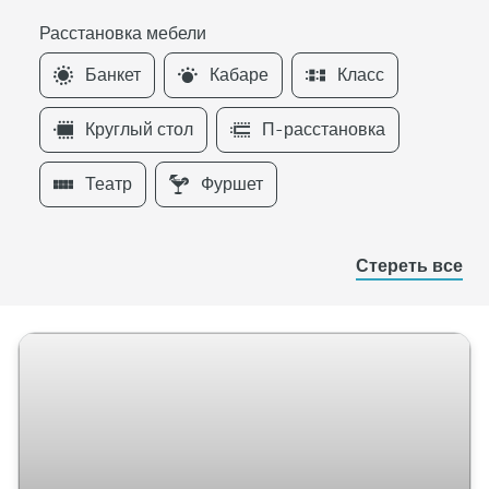
Расстановка мебели
F
Банкет
Кабаре
Класс
i
l
Круглый стол
П-расстановка
t
e
Театр
Фуршет
r
s
Р
Стереть все
а
с
с
т
а
н
о
в
к