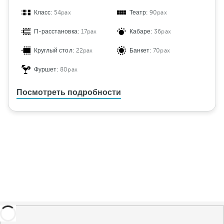
Класс:
54pax
Театр:
90pax
П-расстановка:
17pax
Кабаре:
36pax
Круглый стол:
22pax
Банкет:
70pax
Фуршет:
80pax
Посмотреть подробности