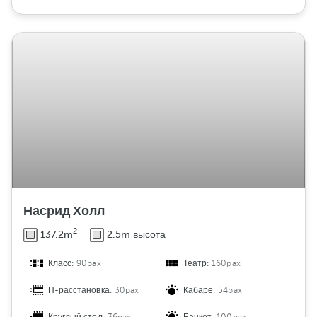
Насрид Холл
2
137.2m
2.5m высота
Класс:
90pax
Театр:
160pax
П-расстановка:
30pax
Кабаре:
54pax