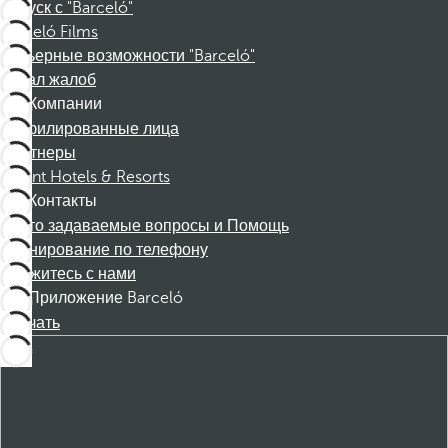
Отпуск с "Barceló"
Barceló Films
Карьерные возможности "Barceló"
Канал жалоб
Компании
Аффилированные лица
Партнеры
Dorint Hotels & Resorts
Контакты
Часто задаваемые вопросы и Помощь
Бронирование по телефону
Свяжитесь с нами
Приложение Barceló
Скачать