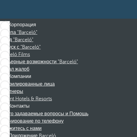
Корпорация
Группа "Barceló"
Фонд "Barceló"
Отпуск с "Barceló"
Barceló Films
Карьерные возможности "Barceló"
Канал жалоб
Компании
Аффилированные лица
Партнеры
Dorint Hotels & Resorts
Контакты
Часто задаваемые вопросы и Помощь
Бронирование по телефону
Свяжитесь с нами
Приложение Barceló