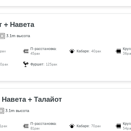
т + Навета
3.1m высота
П-расстановка:
Круг
pax
Кабаре:
40pax
45pax
36pa
80pax
Фуршет:
125pax
 Навета + Талайот
3.1m высота
П-расстановка:
Круг
1pax
Кабаре:
70pax
81pax
54pa