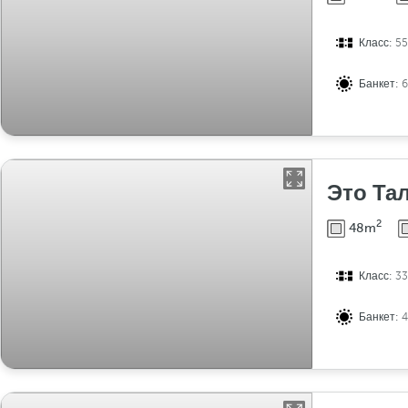
Класс:
55
Банкет:
Это Та
2
48m
Класс:
33
Банкет: