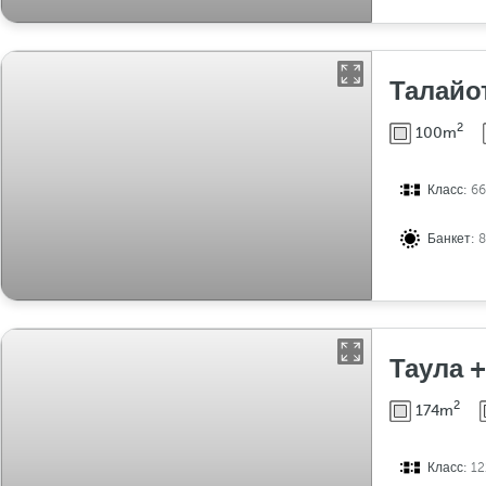
Талайо
2
100m
Класс:
66
Банкет:
Таула +
2
174m
Класс:
12