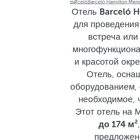
Barceló
Barceló Hamilton Meno
Отель
Barceló H
для проведения
встреча или
многофункциона
и красотой окр
Отель, осна
оборудованием, 
необходимое, 
Этот отель на
до 174 м²
предложени