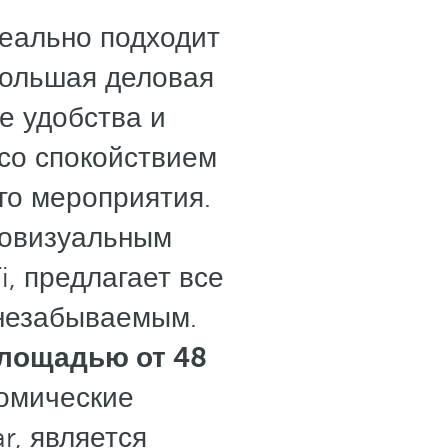
еально подходит
большая деловая
е удобства и
со спокойствием
го мероприятия.
иовизуальным
, предлагает все
 незабываемым.
лощадью от 48
номические
r, является