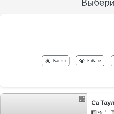
Выбери
Банкет
Кабаре
Са Тау
2
74m