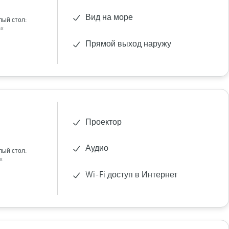
Вид на море
лый стол:
x
Прямой выход наружу
Проектор
Аудио
лый стол:
x
Wi-Fi доступ в Интернет