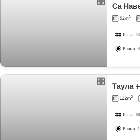
Са Нав
2
52m
Класс:
33
Банкет:
Таула 
2
122m
Класс:
88
Банкет: