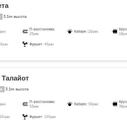
ета
3.1m высота
П-расстановка:
Круг
pax
Кабаре:
20pax
25pax
18pa
40pax
Фуршет:
65pax
+ Талайот
3.1m высота
П-расстановка:
Круг
pax
Кабаре:
50pax
53pax
36pa
100pax
Фуршет:
150pax