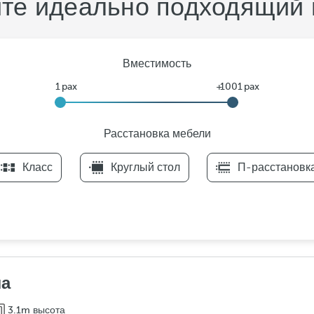
те идеально подходящий 
Вместимость
Расстановка мебели
F
Класс
Круглый стол
П-расстановк
i
l
t
e
r
s
Р
ла
а
3.1m высота
с