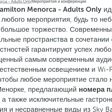
rca - Adults Only
Мероприятия и конференции
amilton Menorca - Adults Only
ид
 любого мероприятия, будь то не
 большое торжество. Современны
льные пространства в сочетании 
естностей гарантируют успех любо
щенный самым современным ауд
естественным освещением и Wi-Fi
чтобы любое мероприятие стало
 Менорке, предлагающий
номера п
, а также исключительные гастро
я и несравненные виды из Sky Ba