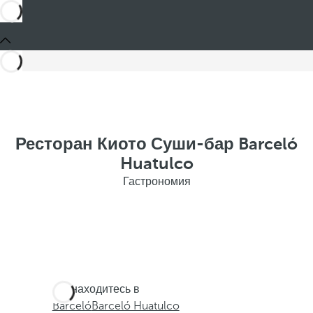
Ресторан Киото Суши-бар Barceló
Huatulco
Гастрономия
Вы находитесь в
Barceló
Barceló Huatulco