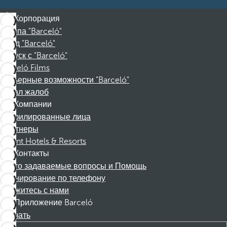
Корпорация
Группа "Barceló"
Фонд "Barceló"
Отпуск с "Barceló"
Barceló Films
Карьерные возможности "Barceló"
Канал жалоб
Компании
Аффилированные лица
Партнеры
Dorint Hotels & Resorts
Контакты
Часто задаваемые вопросы и Помощь
Бронирование по телефону
Свяжитесь с нами
Приложение Barceló
Скачать