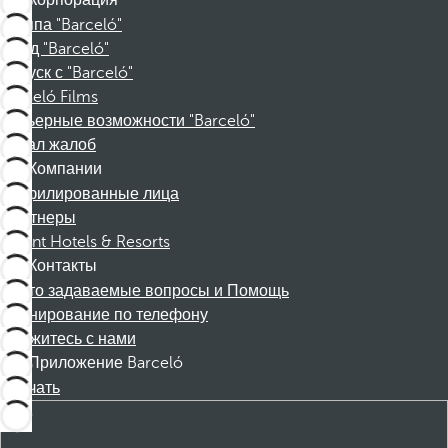
Корпорация
Группа "Barceló"
Фонд "Barceló"
Отпуск с "Barceló"
Barceló Films
Карьерные возможности "Barceló"
Канал жалоб
Компании
Аффилированные лица
Партнеры
Dorint Hotels & Resorts
Контакты
Часто задаваемые вопросы и Помощь
Бронирование по телефону
Свяжитесь с нами
Приложение Barceló
Скачать