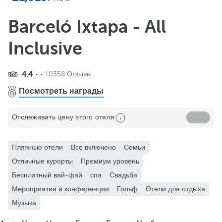
Добавить в избранное
Посмотреть еще фото и видео
Barceló Ixtapa - All
Inclusive
4.4
10358 Отзывы
Посмотреть награды
Отслеживать цену этого отеля
Пляжные отели
Все включено
Семьи
Отличные курорты
Премиум уровень
Бесплатный вай-фай
спа
Свадьба
Мероприятия и конференции
Гольф
Отели для отдыха
Музыка