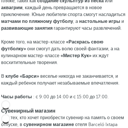
пляже, таких как
создание скульптур из песка
или
аквагрим
, каждый день превращается в новое
приключение. Юные любители спорта смогут насладиться
матчами по пляжному футболу
, а
настольные игры
и
развивающие занятия
гарантируют часы развлечений.
Кроме того, на мастер-классе
«Раскрась свою
футболку»
они смогут дать волю своей фантазии, а на
кулинарном мастер-классе
«Мистер Кук»
их ждут
восхитительные творения.
В
клубе «Барси»
веселье никогда не заканчивается, и
каждый ребенок получает незабываемые впечатления.
Часы работы
: с 9:00 до 14:00 и с 15:00 до 17:00.
Сувенирный магазин
Для тех, кто хочет приобрести сувенир на память о своем
отпуске, в
сувенирном магазине
отеля Barceló Ixtapa