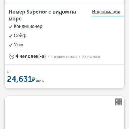
Номер Superior с видом на
Информация
море
Кондиционер
Сейф
Утюг
4 человек(-а)
4 взрослые макс.
/ 2 дети макс.
От
24,631
/ночь