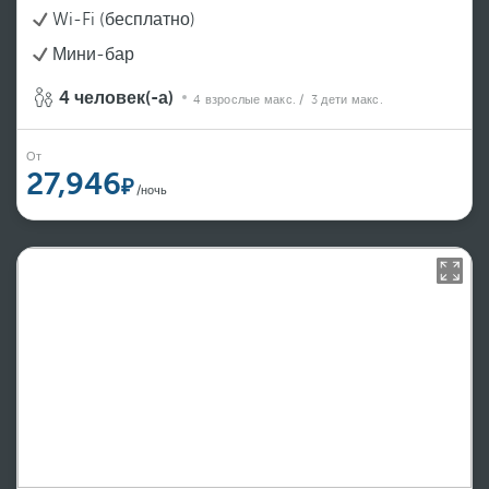
Wi-Fi (бесплатно)
Мини-бар
4 человек(-а)
4 взрослые макс.
/ 3 дети макс.
От
27,946
/ночь