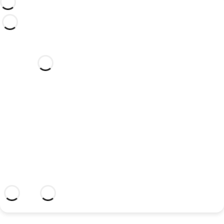
Хотите ли вы отпраздновать
свою свадьбу в этом отеле
мечты?
Откройте для себя идиллическое место
и отель, где есть все необходимое,
чтобы скрепить ваш союз.
Более подробная информация