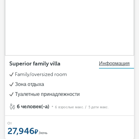
Superior family villa
Информация
Family/oversized room
Зона отдыха
Туалетные принадлежности
6 человек(-а)
6 взрослые макс.
/ 5 дети макс.
От
27,946
/ночь