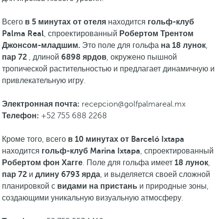
Всего
в 5 минутах от отеля
находится
гольф-клуб
Palma Real
, спроектированный
Робертом Трентом
Джонсом-младшим.
Это поле для гольфа
на 18 лунок
,
пар 72
, длиной
6898 ярдов
, окружено пышной
тропической растительностью и предлагает динамичную и
привлекательную игру.
Электронная почта:
recepcion@golfpalmareal.mx
Телефон:
+52 755 688 2268
Кроме того, всего
в 10 минутах от Barceló Ixtapa
находится
гольф-клуб Marina Ixtapa
, спроектированный
Робертом фон Хагге
. Поле для гольфа имеет
18 лунок
,
пар 72
и
длину 6793 ярда
, и выделяется своей сложной
планировкой с
видами на пристань
и природные зоны,
создающими уникальную визуальную атмосферу.