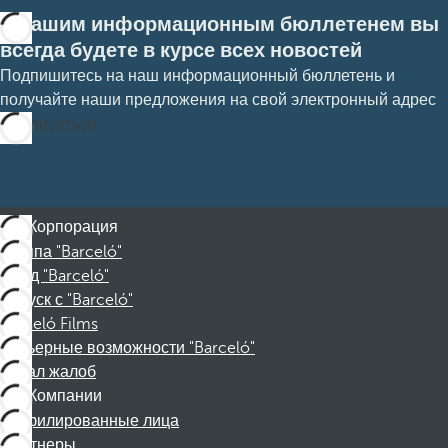
С нашим информационным бюллетенем вы
всегда будете в курсе всех новостей
Подпишитесь на наш информационный бюллетень и
получайте наши предложения на свой электронный адрес
Подписаться
Корпорация
Группа "Barceló"
Фонд "Barceló"
Отпуск с "Barceló"
Barceló Films
Карьерные возможности "Barceló"
Канал жалоб
Компании
Аффилированные лица
Партнеры