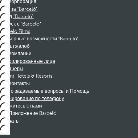
Корпорация
Группа "Barceló"
Фонд "Barceló"
Отпуск с "Barceló"
Barceló Films
Карьерные возможности "Barceló"
Канал жалоб
Компании
Аффилированные лица
Партнеры
Dorint Hotels & Resorts
Контакты
Часто задаваемые вопросы и Помощь
Бронирование по телефону
Свяжитесь с нами
Приложение Barceló
Скачать