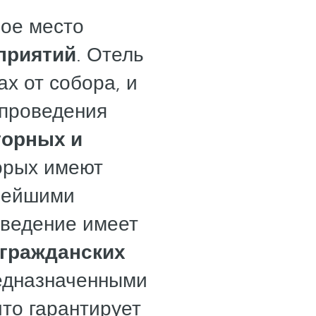
ное место
приятий
. Отель
х от собора, и
 проведения
торных и
торых имеют
вейшими
аведение имеет
 гражданских
редназначенными
что гарантирует