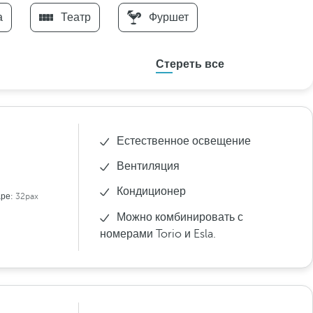
а
Театр
Фуршет
Стереть все
Естественное освещение
Вентиляция
Кондиционер
аре:
32pax
Можно комбинировать с
номерами Torio и Esla.