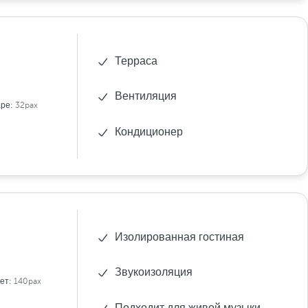
Терраса
Вентиляция
аре:
32pax
Кондиционер
Изолированная гостиная
Звукоизоляция
ет:
140pax
Подходит для живой музыки.