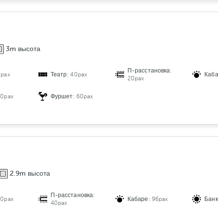
3m высота
П-расстановка:
0pax
Театр:
40pax
Каб
20pax
50pax
Фуршет:
60pax
2.9m высота
П-расстановка:
20pax
Кабаре:
96pax
Банк
40pax