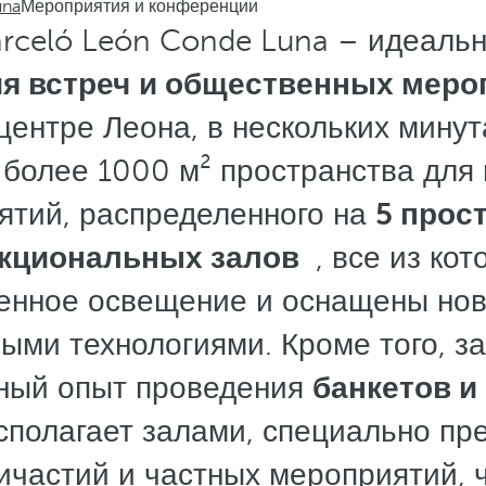
una
Мероприятия и конференции
rceló León Conde Luna – идеаль
я встреч
и общественных меро
центре Леона, в нескольких минута
 более 1000 м² пространства для
ятий, распределенного на
5 прос
кциональных залов
, все из ко
венное освещение и оснащены но
ыми технологиями. Кроме того, з
ный опыт проведения
банкетов и
асполагает залами, специально п
ичастий и частных мероприятий, 