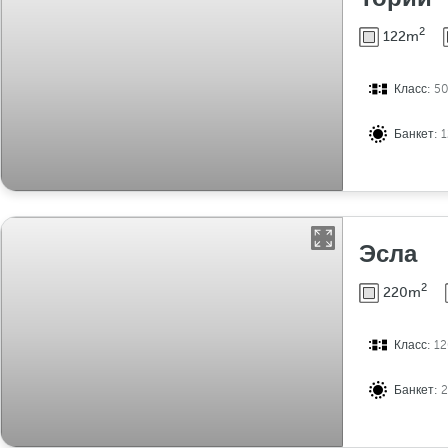
2
122m
Класс:
5
Банкет:
Эсла
2
220m
Класс:
12
Банкет: