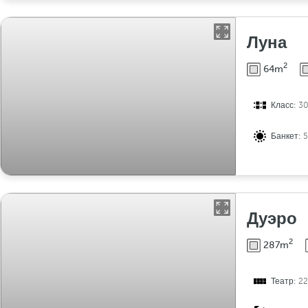
Луна
2
64m
Класс:
3
Банкет:
Дуэро
2
287m
Театр:
2