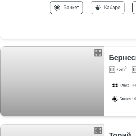
Банкет
Кабаре
Бернес
2
75m
Класс:
44
Банкет:
Торий