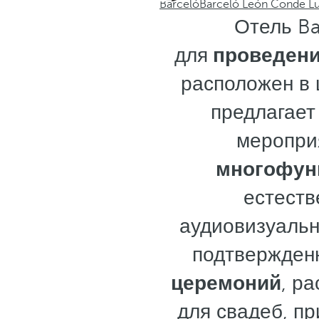
Barceló
Barceló León Conde L
Отель Ba
для
проведени
расположен в 
предлагает
меропри
многофун
естест
аудиовизуальн
подтвержден
церемоний
, р
для свадеб, пр