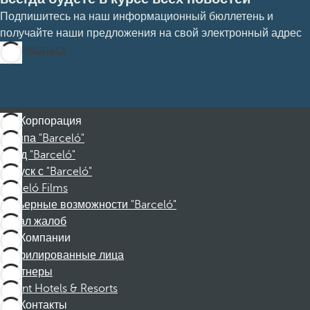
Подпишитесь на наш информационный бюллетень и
получайте наши предложения на свой электронный адрес
Подписаться
Корпорация
Группа "Barceló"
Фонд "Barceló"
Отпуск с "Barceló"
Barceló Films
Карьерные возможности "Barceló"
Канал жалоб
Компании
Аффилированные лица
Партнеры
Dorint Hotels & Resorts
Контакты